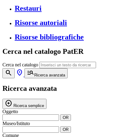
Restauri
Risorse autoriali
Risorse bibliografiche
Cerca nel catalogo PatER
Cerca nel catalogo
search
location_on
manage_search
Ricerca avanzata
Ricerca avanzata
arrow_circle_left
Ricerca semplice
Oggetto
OR
Museo/Istituto
OR
Comune