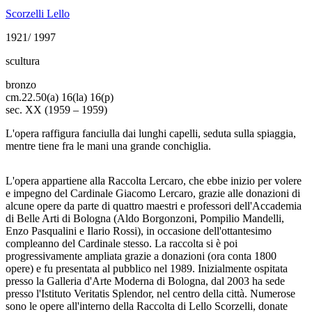
Scorzelli Lello
1921/ 1997
scultura
bronzo
cm.
22.50(a) 16(la) 16(p)
sec. XX (1959 – 1959)
L'opera raffigura fanciulla dai lunghi capelli, seduta sulla spiaggia,
mentre tiene fra le mani una grande conchiglia.
L'opera appartiene alla Raccolta Lercaro, che ebbe inizio per volere
e impegno del Cardinale Giacomo Lercaro, grazie alle donazioni di
alcune opere da parte di quattro maestri e professori dell'Accademia
di Belle Arti di Bologna (Aldo Borgonzoni, Pompilio Mandelli,
Enzo Pasqualini e Ilario Rossi), in occasione dell'ottantesimo
compleanno del Cardinale stesso. La raccolta si è poi
progressivamente ampliata grazie a donazioni (ora conta 1800
opere) e fu presentata al pubblico nel 1989. Inizialmente ospitata
presso la Galleria d'Arte Moderna di Bologna, dal 2003 ha sede
presso l'Istituto Veritatis Splendor, nel centro della città. Numerose
sono le opere all'interno della Raccolta di Lello Scorzelli, donate