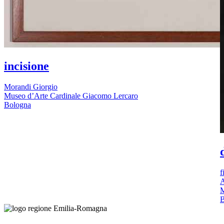
incisione
Morandi Giorgio
Museo d’Arte Cardinale Giacomo Lercaro
Bologna
f
A
M
B