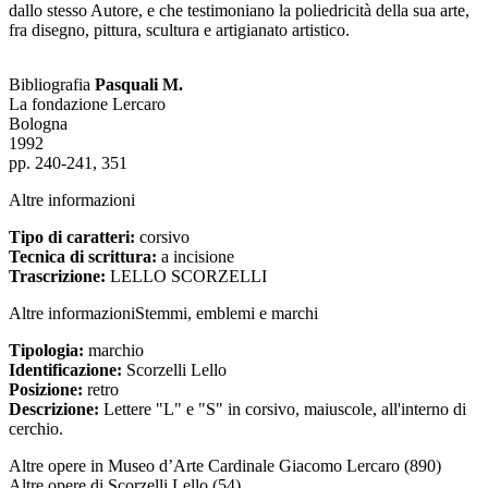
dallo stesso Autore, e che testimoniano la poliedricità della sua arte,
fra disegno, pittura, scultura e artigianato artistico.
Bibliografia
Pasquali M.
La fondazione Lercaro
Bologna
1992
pp. 240-241, 351
Altre informazioni
Tipo di caratteri:
corsivo
Tecnica di scrittura:
a incisione
Trascrizione:
LELLO SCORZELLI
Altre informazioni
Stemmi, emblemi e marchi
Tipologia:
marchio
Identificazione:
Scorzelli Lello
Posizione:
retro
Descrizione:
Lettere "L" e "S" in corsivo, maiuscole, all'interno di
cerchio.
Altre opere in Museo d’Arte Cardinale Giacomo Lercaro
(890)
Altre opere di Scorzelli Lello
(54)