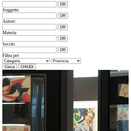
OR
Soggetto
OR
Autore
OR
Materia
OR
Secolo
OR
Filtra per
Cerca
CHIUDI