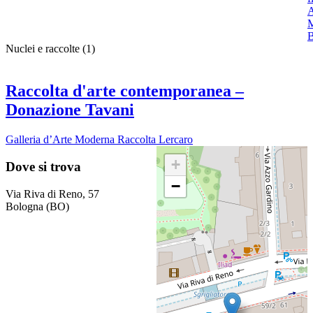
A
M
B
Nuclei e raccolte
(1)
Raccolta d'arte contemporanea –
Donazione Tavani
Galleria d’Arte Moderna Raccolta Lercaro
+
Dove si trova
−
Via Riva di Reno, 57
Bologna (BO)