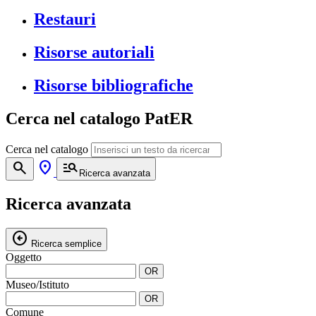
Restauri
Risorse autoriali
Risorse bibliografiche
Cerca nel catalogo PatER
Cerca nel catalogo
search
location_on
manage_search
Ricerca avanzata
Ricerca avanzata
arrow_circle_left
Ricerca semplice
Oggetto
OR
Museo/Istituto
OR
Comune