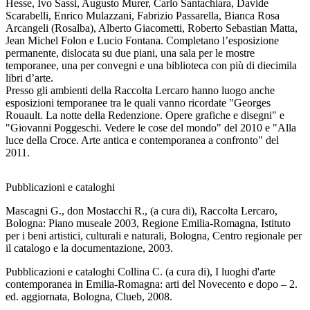
Hesse, Ivo Sassi, Augusto Murer, Carlo Santachiara, Davide
Scarabelli, Enrico Mulazzani, Fabrizio Passarella, Bianca Rosa
Arcangeli (Rosalba), Alberto Giacometti, Roberto Sebastian Matta,
Jean Michel Folon e Lucio Fontana. Completano l’esposizione
permanente, dislocata su due piani, una sala per le mostre
temporanee, una per convegni e una biblioteca con più di diecimila
libri d’arte.
Presso gli ambienti della Raccolta Lercaro hanno luogo anche
esposizioni temporanee tra le quali vanno ricordate "Georges
Rouault. La notte della Redenzione. Opere grafiche e disegni" e
"Giovanni Poggeschi. Vedere le cose del mondo" del 2010 e "Alla
luce della Croce. Arte antica e contemporanea a confronto" del
2011.
Pubblicazioni e cataloghi
Mascagni G., don Mostacchi R., (a cura di), Raccolta Lercaro,
Bologna: Piano museale 2003, Regione Emilia-Romagna, Istituto
per i beni artistici, culturali e naturali, Bologna, Centro regionale per
il catalogo e la documentazione, 2003.
Pubblicazioni e cataloghi
Collina C. (a cura di), I luoghi d'arte
contemporanea in Emilia-Romagna: arti del Novecento e dopo – 2.
ed. aggiornata, Bologna, Clueb, 2008.