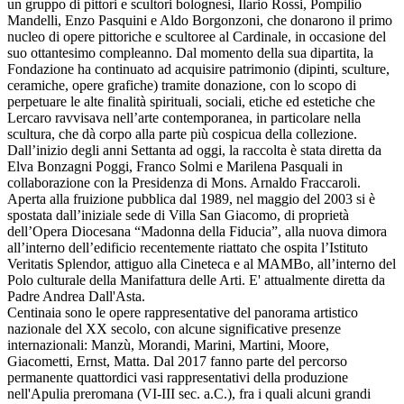
un gruppo di pittori e scultori bolognesi, Ilario Rossi, Pompilio
Mandelli, Enzo Pasquini e Aldo Borgonzoni, che donarono il primo
nucleo di opere pittoriche e scultoree al Cardinale, in occasione del
suo ottantesimo compleanno. Dal momento della sua dipartita, la
Fondazione ha continuato ad acquisire patrimonio (dipinti, sculture,
ceramiche, opere grafiche) tramite donazione, con lo scopo di
perpetuare le alte finalità spirituali, sociali, etiche ed estetiche che
Lercaro ravvisava nell’arte contemporanea, in particolare nella
scultura, che dà corpo alla parte più cospicua della collezione.
Dall’inizio degli anni Settanta ad oggi, la raccolta è stata diretta da
Elva Bonzagni Poggi, Franco Solmi e Marilena Pasquali in
collaborazione con la Presidenza di Mons. Arnaldo Fraccaroli.
Aperta alla fruizione pubblica dal 1989, nel maggio del 2003 si è
spostata dall’iniziale sede di Villa San Giacomo, di proprietà
dell’Opera Diocesana “Madonna della Fiducia”, alla nuova dimora
all’interno dell’edificio recentemente riattato che ospita l’Istituto
Veritatis Splendor, attiguo alla Cineteca e al MAMBo, all’interno del
Polo culturale della Manifattura delle Arti. E' attualmente diretta da
Padre Andrea Dall'Asta.
Centinaia sono le opere rappresentative del panorama artistico
nazionale del XX secolo, con alcune significative presenze
internazionali: Manzù, Morandi, Marini, Martini, Moore,
Giacometti, Ernst, Matta. Dal 2017 fanno parte del percorso
permanente quattordici vasi rappresentativi della produzione
nell'Apulia preromana (VI-III sec. a.C.), fra i quali alcuni grandi