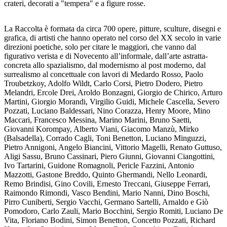
crateri, decorati a "tempera" e a figure rosse.
La Raccolta è formata da circa 700 opere, pitture, sculture, disegni e
grafica, di artisti che hanno operato nel corso del XX secolo in varie
direzioni poetiche, solo per citare le maggiori, che vanno dal
figurativo verista e di Novecento all’informale, dall’arte astratta-
concreta allo spazialismo, dal modernismo al post moderno, dal
surrealismo al concettuale con lavori di Medardo Rosso, Paolo
Troubetzkoy, Adolfo Wildt, Carlo Corsi, Pietro Dodero, Pietro
Melandri, Ercole Drei, Aroldo Bonzagni, Giorgio de Chirico, Arturo
Martini, Giorgio Morandi, Virgilio Guidi, Michele Cascella, Severo
Pozzati, Luciano Baldessari, Nino Corazza, Henry Moore, Mino
Maccari, Francesco Messina, Marino Marini, Bruno Saetti,
Giovanni Korompay, Alberto Viani, Giacomo Manzù, Mirko
(Balsadella), Corrado Cagli, Toni Benetton, Luciano Minguzzi,
Pietro Annigoni, Angelo Biancini, Vittorio Magelli, Renato Guttuso,
Aligi Sassu, Bruno Cassinari, Piero Giunni, Giovanni Ciangottini,
Ivo Tartarini, Guidone Romagnoli, Pericle Fazzini, Antonio
Mazzotti, Gastone Breddo, Quinto Ghermandi, Nello Leonardi,
Remo Brindisi, Gino Covili, Ernesto Treccani, Giuseppe Ferrari,
Raimondo Rimondi, Vasco Bendini, Mario Nanni, Dino Boschi,
Pirro Cuniberti, Sergio Vacchi, Germano Sartelli, Arnaldo e Giò
Pomodoro, Carlo Zauli, Mario Bocchini, Sergio Romiti, Luciano De
Vita, Floriano Bodini, Simon Benetton, Concetto Pozzati, Richard