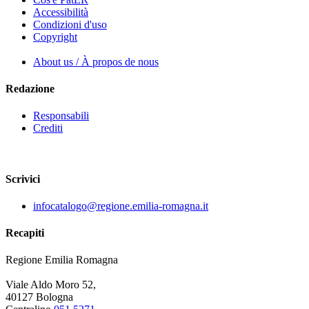
Accessibilità
Condizioni d'uso
Copyright
About us / À propos de nous
Redazione
Responsabili
Crediti
Scrivici
infocatalogo@regione.emilia-romagna.it
Recapiti
Regione Emilia Romagna
Viale Aldo Moro 52,
40127 Bologna