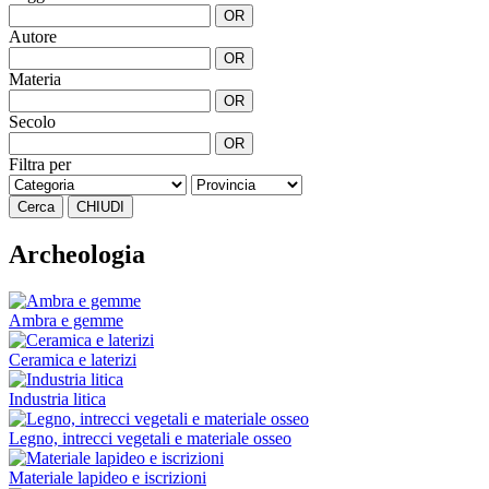
OR
Autore
OR
Materia
OR
Secolo
OR
Filtra per
Cerca
CHIUDI
Archeologia
Ambra e gemme
Ceramica e laterizi
Industria litica
Legno, intrecci vegetali e materiale osseo
Materiale lapideo e iscrizioni