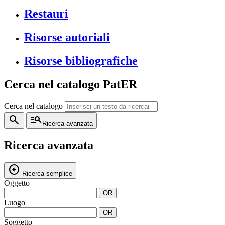
Restauri
Risorse autoriali
Risorse bibliografiche
Cerca nel catalogo PatER
Cerca nel catalogo
search
manage_search
Ricerca avanzata
Ricerca avanzata
arrow_circle_left
Ricerca semplice
Oggetto
OR
Luogo
OR
Soggetto