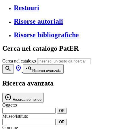
Restauri
Risorse autoriali
Risorse bibliografiche
Cerca nel catalogo PatER
Cerca nel catalogo
search
location_on
manage_search
Ricerca avanzata
Ricerca avanzata
arrow_circle_left
Ricerca semplice
Oggetto
OR
Museo/Istituto
OR
Comune