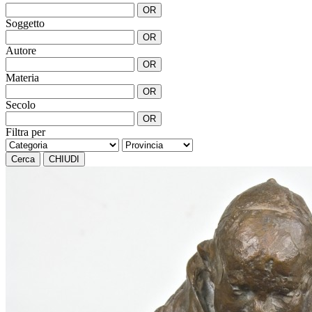
OR
Soggetto
OR
Autore
OR
Materia
OR
Secolo
OR
Filtra per
Cerca
CHIUDI