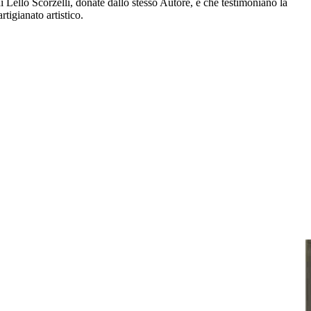
i Lello Scorzelli, donate dallo stesso Autore, e che testimoniano la
artigianato artistico.