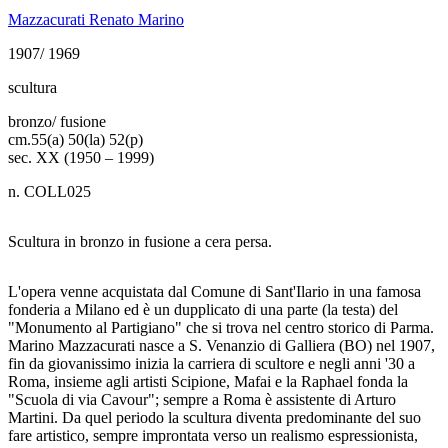
Mazzacurati Renato Marino
1907/ 1969
scultura
bronzo/ fusione
cm.
55(a) 50(la) 52(p)
sec. XX (1950 – 1999)
n. COLL025
Scultura in bronzo in fusione a cera persa.
L'opera venne acquistata dal Comune di Sant'Ilario in una famosa
fonderia a Milano ed è un dupplicato di una parte (la testa) del
"Monumento al Partigiano" che si trova nel centro storico di Parma.
Marino Mazzacurati nasce a S. Venanzio di Galliera (BO) nel 1907,
fin da giovanissimo inizia la carriera di scultore e negli anni '30 a
Roma, insieme agli artisti Scipione, Mafai e la Raphael fonda la
"Scuola di via Cavour"; sempre a Roma è assistente di Arturo
Martini. Da quel periodo la scultura diventa predominante del suo
fare artistico, sempre improntata verso un realismo espressionista,