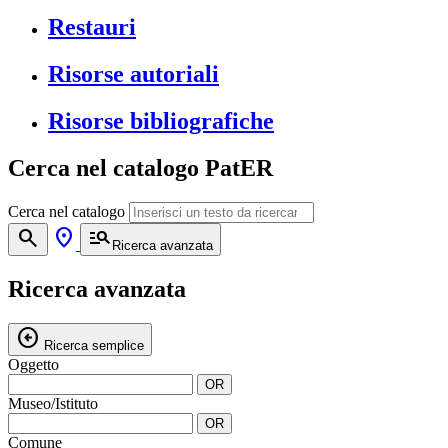
Restauri
Risorse autoriali
Risorse bibliografiche
Cerca nel catalogo PatER
Cerca nel catalogo
search
location_on
manage_search
Ricerca avanzata
Ricerca avanzata
arrow_circle_left
Ricerca semplice
Oggetto
OR
Museo/Istituto
OR
Comune