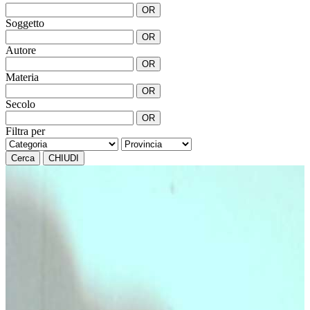
OR
Soggetto
OR
Autore
OR
Materia
OR
Secolo
OR
Filtra per
Cerca
CHIUDI