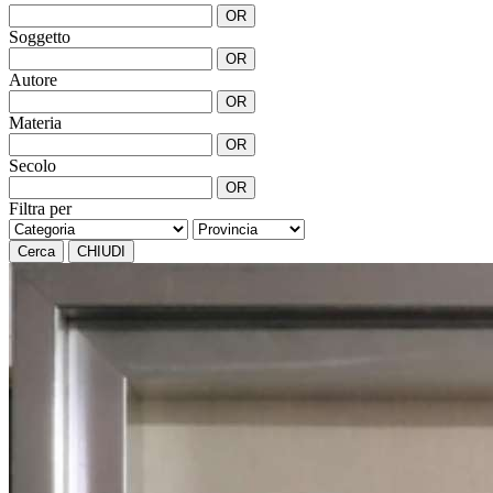
OR
Soggetto
OR
Autore
OR
Materia
OR
Secolo
OR
Filtra per
Cerca
CHIUDI