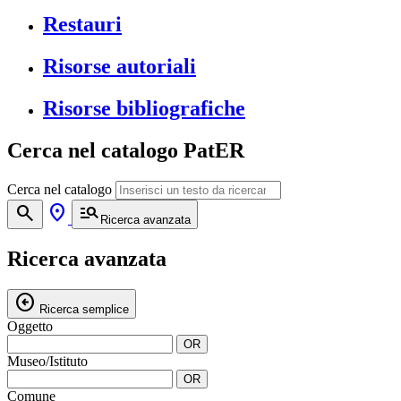
Restauri
Risorse autoriali
Risorse bibliografiche
Cerca nel catalogo PatER
Cerca nel catalogo
search
location_on
manage_search
Ricerca avanzata
Ricerca avanzata
arrow_circle_left
Ricerca semplice
Oggetto
OR
Museo/Istituto
OR
Comune