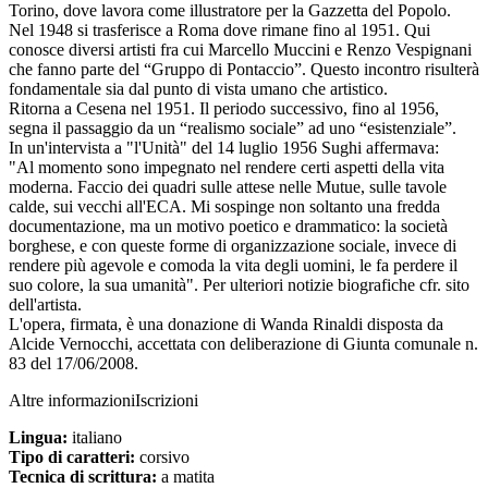
Torino, dove lavora come illustratore per la Gazzetta del Popolo.
Nel 1948 si trasferisce a Roma dove rimane fino al 1951. Qui
conosce diversi artisti fra cui Marcello Muccini e Renzo Vespignani
che fanno parte del “Gruppo di Pontaccio”. Questo incontro risulterà
fondamentale sia dal punto di vista umano che artistico.
Ritorna a Cesena nel 1951. Il periodo successivo, fino al 1956,
segna il passaggio da un “realismo sociale” ad uno “esistenziale”.
In un'intervista a "l'Unità" del 14 luglio 1956 Sughi affermava:
"Al momento sono impegnato nel rendere certi aspetti della vita
moderna. Faccio dei quadri sulle attese nelle Mutue, sulle tavole
calde, sui vecchi all'ECA. Mi sospinge non soltanto una fredda
documentazione, ma un motivo poetico e drammatico: la società
borghese, e con queste forme di organizzazione sociale, invece di
rendere più agevole e comoda la vita degli uomini, le fa perdere il
suo colore, la sua umanità". Per ulteriori notizie biografiche cfr. sito
dell'artista.
L'opera, firmata, è una donazione di Wanda Rinaldi disposta da
Alcide Vernocchi, accettata con deliberazione di Giunta comunale n.
83 del 17/06/2008.
Altre informazioni
Iscrizioni
Lingua:
italiano
Tipo di caratteri:
corsivo
Tecnica di scrittura:
a matita