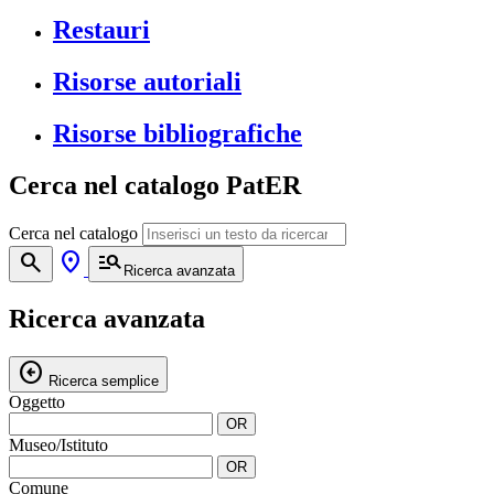
Restauri
Risorse autoriali
Risorse bibliografiche
Cerca nel catalogo PatER
Cerca nel catalogo
search
location_on
manage_search
Ricerca avanzata
Ricerca avanzata
arrow_circle_left
Ricerca semplice
Oggetto
OR
Museo/Istituto
OR
Comune