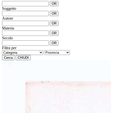
OR
Soggetto
OR
Autore
OR
Materia
OR
Secolo
OR
Filtra per
Cerca
CHIUDI