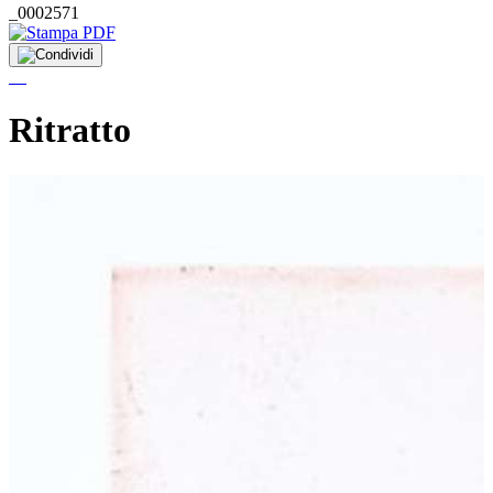
_0002571
Ritratto