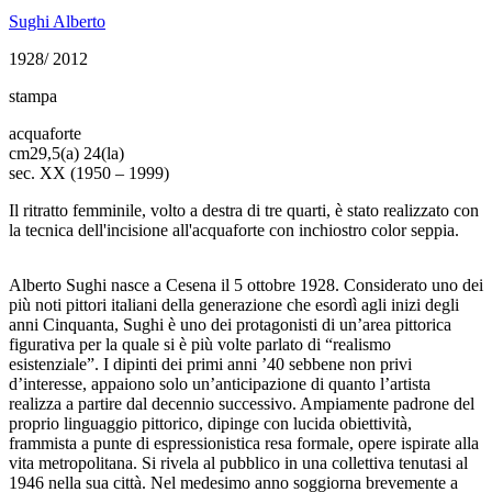
Sughi Alberto
1928/ 2012
stampa
acquaforte
cm
29,5(a) 24(la)
sec. XX (1950 – 1999)
Il ritratto femminile, volto a destra di tre quarti, è stato realizzato con
la tecnica dell'incisione all'acquaforte con inchiostro color seppia.
Alberto Sughi nasce a Cesena il 5 ottobre 1928. Considerato uno dei
più noti pittori italiani della generazione che esordì agli inizi degli
anni Cinquanta, Sughi è uno dei protagonisti di un’area pittorica
figurativa per la quale si è più volte parlato di “realismo
esistenziale”. I dipinti dei primi anni ’40 sebbene non privi
d’interesse, appaiono solo un’anticipazione di quanto l’artista
realizza a partire dal decennio successivo. Ampiamente padrone del
proprio linguaggio pittorico, dipinge con lucida obiettività,
frammista a punte di espressionistica resa formale, opere ispirate alla
vita metropolitana. Si rivela al pubblico in una collettiva tenutasi al
1946 nella sua città. Nel medesimo anno soggiorna brevemente a