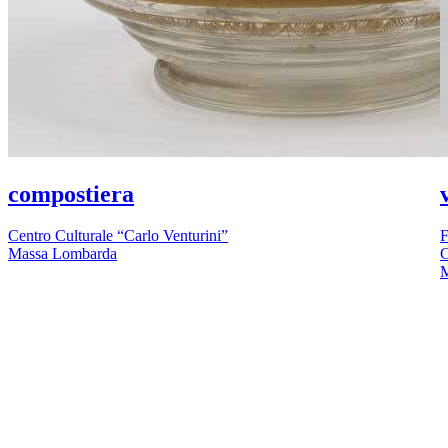
compostiera
Centro Culturale “Carlo Venturini”
F
Massa Lombarda
C
M