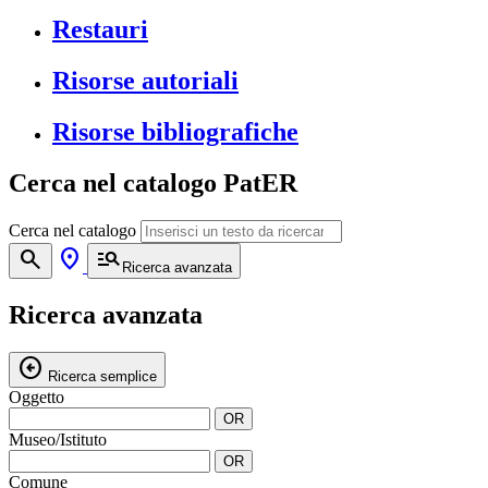
Restauri
Risorse autoriali
Risorse bibliografiche
Cerca nel catalogo PatER
Cerca nel catalogo
search
location_on
manage_search
Ricerca avanzata
Ricerca avanzata
arrow_circle_left
Ricerca semplice
Oggetto
OR
Museo/Istituto
OR
Comune