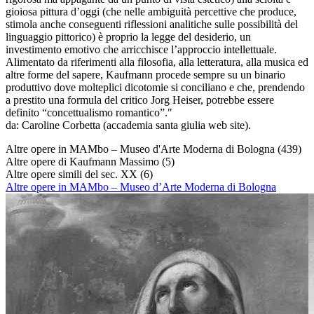
gioiosa pittura d’oggi (che nelle ambiguità percettive che produce,
stimola anche conseguenti riflessioni analitiche sulle possibilità del
linguaggio pittorico) è proprio la legge del desiderio, un
investimento emotivo che arricchisce l’approccio intellettuale.
Alimentato da riferimenti alla filosofia, alla letteratura, alla musica ed
altre forme del sapere, Kaufmann procede sempre su un binario
produttivo dove molteplici dicotomie si conciliano e che, prendendo
a prestito una formula del critico Jorg Heiser, potrebbe essere
definito “concettualismo romantico”."
da: Caroline Corbetta (accademia santa giulia web site).
Altre opere in MAMbo – Museo d'Arte Moderna di Bologna
(439)
Altre opere di Kaufmann Massimo
(5)
Altre opere simili del sec. XX
(6)
Altre opere in MAMbo – Museo d’Arte Moderna di Bologna