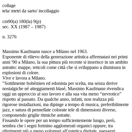
collage
tela/ metri da sarto/ incollaggio
cm
90(a) 180(la) 9(p)
sec. XX (1987 – 1987)
n. 3276
Massimo Kaufmann nasce a Milano nel 1963.
Esponente di rilievo della generazione artistica affermatasi nei primi
anni '90 a Milano, la sua pittura più recente si inserisce in un ambito
astratto: mappe, reticoli come città che si sviluppano a dismisura in
esplosioni di colore.
Vive e lavora a Milano.
"Sottilmente bohémien ed edonista per scelta, ma senza derive
nostalgiche né atteggiamenti blasé, Massimo Kaufmann rivendica
oggi un approccio al suo lavoro e alla sua vita meno “nevrotico”
rispetto al passato. Da qualche anno, infatti, non realizza più
rigorose installazioni, ma dipinge a tempo di musica, preferibilmente
jazz, e satura di pennellate colorate tele di dimensioni diverse,
componendo griglie ritmiche astratte.
Fissando le opere per un tempo sufficientemente lungo, però,
sembra che i segni formino agglomerati organici oppure, tra
riferimenti più o meno volontari all’estetica digitale, paesaggi