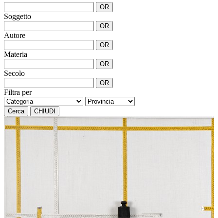
OR
Soggetto
OR
Autore
OR
Materia
OR
Secolo
OR
Filtra per
Cerca
CHIUDI