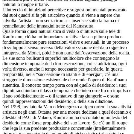
naturali o mappe urbane.
L’intreccio di intuizioni percettive e suggestioni mentali provocato
dai suoi quadri si fa più articolato quando si viene a sapere che
talvolta l’artista – non senza ironia – inserisce sotto la trama di
pennellature delle immagini tratte dal Kamasutra.
Quale forma quasi-naturalistica si veda o s’intuisca sulle tele di
Kaufmann, ciò ha un’importanza relativa: la sua pittura produce
fondamentalmente pure senzazioni visive e sensuali, in un processo
di sviluppo a senso inverso della valorizzazione del dato oggettivo
intrapresa da Monet, poiché non parte dall’osservazione della realtà.
Le sue sono brulicanti superfici multicolore che contengono la
dimensione temporale della loro esecuzione, cui si addiziona, ogni
volta diverso, anche il tempo necessario per guardarle. In questa
temporalità, nella “successione di istanti e di energia”, c’è una
struggente dimensione esistenziale che rende l’opera di Kaufmann
autentica. Il concetto tempo porta con sé quello di desiderio: i suoi
dipinti racchiudono il lasso temporale che intercorre fra un impulso e
il suo soddisfacimento – o il tentativo di raggiungerlo – e sono
quindi rappresentazioni del desiderio, o della sua dilazione.
Nel 1998, invitato da Marco Meneguzzo a ripercorrere la sua attività
artistica negli anni Ottanta per una mostra dedicata a quel decennio e
allestita al PAC di Milano, Kaufmann ha raccontato in un testo del
desiderio come forza propulsiva del suo lavoro. Se c’è un fil rouge
che lega la sua predente produzione concettuale (intellettualmnete
rigorosa ma appagante da un punto di vista estetico) alla sciolta e