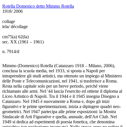
Rotella Domenico detto Mimmo Rotella
1918/ 2006
collage
tela/ décollage
cm
75(a) 62(la)
sec. XX (1961 – 1961)
n. 7914/d
Mimmo (Domenico) Rotella (Catanzaro 1918 – Milano, 2006),
conclusa la scuola media, nel 1933, si sposta a Napoli per
intraprendere gli studi artistici, ma ottenuto un impiego al Ministero
delle Poste e Telecomunicazioni, nel 1941, si trasferisce a Roma.
Resta nella capitale solo per un breve periodo, perché viene
richiamato alle armi. Nel '44 lascia l'esercito ed ottiene il diploma al
Liceo Artistico di Napoli. Tra il 1944 e il 1945 insegna Disegno a
Catanzaro. Nel 1945 è nuovamente a Roma e, dopo gli inizi
figurativi e le prime sperimentazioni, inizia a dipingere quadri neo-
geometrici. Nel 1947 partecipa alle prime esposizioni: la Mostra
Sindacale di Arti Figurative e quella, annuale, dell'Art Club. Nel
1949 si dedica ad esperimenti di poesia fonetica, che denomina
epistaltica (un neologismo insensato). Nello stesso anno ne redige il