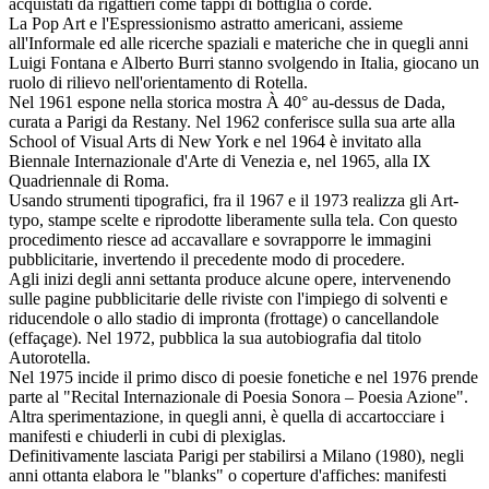
acquistati da rigattieri come tappi di bottiglia o corde.
La Pop Art e l'Espressionismo astratto americani, assieme
all'Informale ed alle ricerche spaziali e materiche che in quegli anni
Luigi Fontana e Alberto Burri stanno svolgendo in Italia, giocano un
ruolo di rilievo nell'orientamento di Rotella.
Nel 1961 espone nella storica mostra À 40° au-dessus de Dada,
curata a Parigi da Restany. Nel 1962 conferisce sulla sua arte alla
School of Visual Arts di New York e nel 1964 è invitato alla
Biennale Internazionale d'Arte di Venezia e, nel 1965, alla IX
Quadriennale di Roma.
Usando strumenti tipografici, fra il 1967 e il 1973 realizza gli Art-
typo, stampe scelte e riprodotte liberamente sulla tela. Con questo
procedimento riesce ad accavallare e sovrapporre le immagini
pubblicitarie, invertendo il precedente modo di procedere.
Agli inizi degli anni settanta produce alcune opere, intervenendo
sulle pagine pubblicitarie delle riviste con l'impiego di solventi e
riducendole o allo stadio di impronta (frottage) o cancellandole
(effaçage). Nel 1972, pubblica la sua autobiografia dal titolo
Autorotella.
Nel 1975 incide il primo disco di poesie fonetiche e nel 1976 prende
parte al "Recital Internazionale di Poesia Sonora – Poesia Azione".
Altra sperimentazione, in quegli anni, è quella di accartocciare i
manifesti e chiuderli in cubi di plexiglas.
Definitivamente lasciata Parigi per stabilirsi a Milano (1980), negli
anni ottanta elabora le "blanks" o coperture d'affiches: manifesti