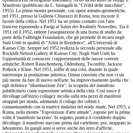
Manifesto (pubblicato da L. Sinisgalli in "Civiltà delle macchine",
1955). La prima mostra personale, con opere astratto-geometriche,
nel 1951, presso la Galleria Chiurazzi di Roma, non riscuote il
favore della critica. Nel 1951 ha un primo contatto con l'arte
francese esponendo a Parigi al Salon des Realistés Nouvelles. Tra il
1951 ed il 1952, ottiene l'assegnazione di una borsa di studio da
parte della Fullbright Foundation, che gli permette di recarsi negli
Stati Uniti in qualità di "Artist in Residence", all'Università di
Kansas City. Sempre nel 1952 realizza la seconda personale alla
Rockhill Nelson Gallery di Kansas City. Negli Stati Uniti ha
l'opportunità di conoscere i rappresentanti delle nuove correnti
artistiche: Robert Rauschenberg, Oldenburg, Twombly, Jackson
Pollock e Kline. Nel 1953, soffre di una crisi, durante la quale
interrompe la produzione pittorica. Ormai convinto che non ci sia
più niente da fare di nuovo nell'arte, ha improvvisamente quella che
egli definisce "illuminazione Zen": la scoperta del manifesto
pubblicitario come espressione artistica della città. Così nasce il
décollage (all'inizio collage): incolla sulla tela pezzi di manifesti
strappati per strada, adottando il collage dei cubisti e
contaminandolo con la matrice dadaista del ready made. Nel 1955, a
Roma, nella mostra "Esposizione d'arte attuale", espone per la prima
volta il 'manifesto lacerato'. In seguito, pratica il cosiddetto doppio
décollage: il manifesto staccato prima dal cartellone, poi, strappato in
laboratorio. In quegli anni si serve anche dei retro d'affiche,