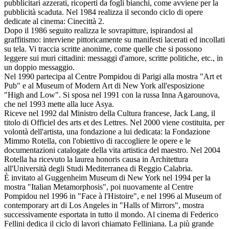
pubblicitari azzerati, ricoperti da fogli bianchi, come avviene per la
pubblicità scaduta. Nel 1984 realizza il secondo ciclo di opere
dedicate al cinema: Cinecittà 2.
Dopo il 1986 seguito realizza le sovrapitture, ispirandosi al
graffitismo: interviene pittoricamente su manifesti lacerati ed incollati
su tela. Vi traccia scritte anonime, come quelle che si possono
leggere sui muri cittadini: messaggi d'amore, scritte politiche, etc., in
un doppio messaggio.
Nel 1990 partecipa al Centre Pompidou di Parigi alla mostra "Art et
Pub" e al Museum of Modern Art di New York all'esposizione
"High and Low". Si sposa nel 1991 con la russa Inna Agarounova,
che nel 1993 mette alla luce Asya.
Riceve nel 1992 dal Ministro della Cultura francese, Jack Lang, il
titolo di Officiel des arts et des Lettres. Nel 2000 viene costituita, per
volontà dell'artista, una fondazione a lui dedicata: la Fondazione
Mimmo Rotella, con l'obiettivo di raccogliere le opere e le
documentazioni catalogate della vita artistica del maestro. Nel 2004
Rotella ha ricevuto la laurea honoris causa in Architettura
all'Università degli Studi Mediterranea di Reggio Calabria.
È invitato al Guggenheim Museum di New York nel 1994 per la
mostra "Italian Metamorphosis", poi nuovamente al Centre
Pompidou nel 1996 in "Face à l'Histoire", e nel 1996 al Museum of
contemporary art di Los Angeles in "Halls of Mirrors", mostra
successivamente esportata in tutto il mondo. Al cinema di Federico
Fellini dedica il ciclo di lavori chiamato Felliniana. La più grande