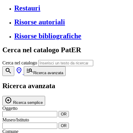
Restauri
Risorse autoriali
Risorse bibliografiche
Cerca nel catalogo PatER
Cerca nel catalogo
search
location_on
manage_search
Ricerca avanzata
Ricerca avanzata
arrow_circle_left
Ricerca semplice
Oggetto
OR
Museo/Istituto
OR
Comune