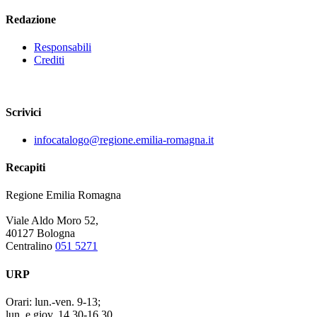
Redazione
Responsabili
Crediti
Scrivici
infocatalogo@regione.emilia-romagna.it
Recapiti
Regione Emilia Romagna
Viale Aldo Moro 52,
40127 Bologna
Centralino
051 5271
URP
Orari:
lun.-ven. 9-13;
lun. e giov. 14.30-16.30