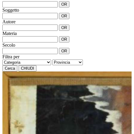
OR
Soggetto
OR
Autore
OR
Materia
OR
Secolo
OR
Filtra per
Cerca
CHIUDI