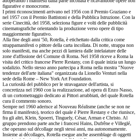
adoperando i manifesti dalla parte incollata e ricavandone opere non
figurative e monocrome.
I primi riconoscimenti arrivano nel 1956 con il Premio Graziano e
nel 1957 con il Premio Battistoni e della Pubblica Istruzione. Con la
serie Cinecittà, del 1958, seleziona figure e volti delle pubblicità
cinematografiche orientando la produzione verso opere di tipo
maggiormente figurativo.
Alla fine degli anni '50, Rotella, è etichettato dalla critica come
strappamanifesti o pittore della carta incollata. Di notte, strappa non
solo manifesti, ma anche pezzi di lamiera dalle intelaiature delle
zone d'affissione del Comune di Roma. Nel 1958 riceve a Roma la
visita del critico francese Pierre Restany, con il quale inizia un lungo
sodalizio. Nello stesso anno partecipa a Roma nella mostra "Nuove
tendenze dell'arte italiana" organizzata da Lionello Venturi nella
sede della Rome – New York Art Foundation.
La curiosità del pubblico per le stravaganze dell'artista, si
concretizza nel 1960 con la realizzazione, ad opera di Enzo Nasso,
di un cortometraggio dedicato ai Pittori arrabbiati, del quale Rotella
cura il commento sonoro.
Sempre nel 1960 aderisce al Nouveau Réalisme (anche se non ne
firma il manifesto), teorico del quale è Pierre Restany e che riunisce,
fra gli altri, Klein, Spoerri, Tinguely, César, Arman e Christo. Al
gruppo prendono parte anche i francesi Hains, Dufrêne e Villeglé,
che operano sul décollage negli stessi anni, ma autonomamente.
Insieme ai décollages, Rotella esegue anche assemblage di oggetti