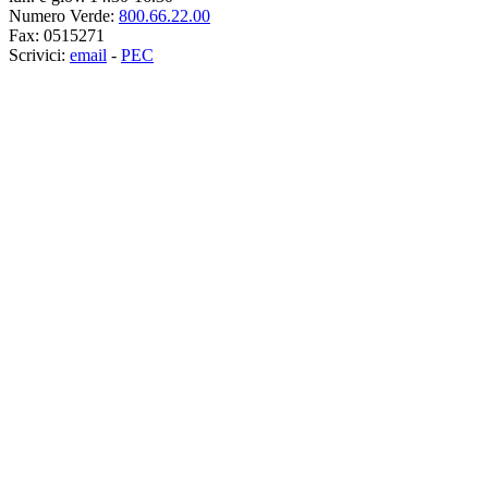
Numero Verde:
800.66.22.00
Fax:
0515271
Scrivici:
email
-
PEC