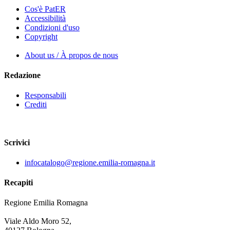
Cos'è PatER
Accessibilità
Condizioni d'uso
Copyright
About us / À propos de nous
Redazione
Responsabili
Crediti
Scrivici
infocatalogo@regione.emilia-romagna.it
Recapiti
Regione Emilia Romagna
Viale Aldo Moro 52,