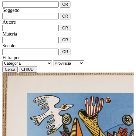
OR
Soggetto
OR
Autore
OR
Materia
OR
Secolo
OR
Filtra per
Cerca
CHIUDI