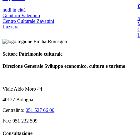
nudi in città
Genitrini Valentino
t
Centro Culturale Zavattini
M
Luzzara
C
L
Settore Patrimonio culturale
Direzione Generale Sviluppo economico, cultura e turismo
Viale Aldo Moro 44
40127 Bologna
Centralino:
051 527 66 00
Fax: 051 232 599
Consultazione