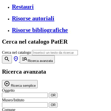
Restauri
Risorse autoriali
Risorse bibliografiche
Cerca nel catalogo PatER
Cerca nel catalogo
search
location_on
manage_search
Ricerca avanzata
Ricerca avanzata
arrow_circle_left
Ricerca semplice
Oggetto
OR
Museo/Istituto
OR
Comune