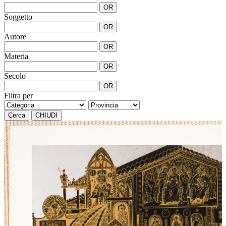
OR
Soggetto
OR
Autore
OR
Materia
OR
Secolo
OR
Filtra per
Cerca
CHIUDI