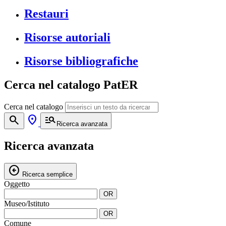
Restauri
Risorse autoriali
Risorse bibliografiche
Cerca nel catalogo PatER
Cerca nel catalogo
search
location_on
manage_search
Ricerca avanzata
Ricerca avanzata
arrow_circle_left
Ricerca semplice
Oggetto
OR
Museo/Istituto
OR
Comune