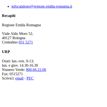
infocatalogo@regione.emilia-romagna.it
Recapiti
Regione Emilia Romagna
Viale Aldo Moro 52,
40127 Bologna
Centralino
051 5271
URP
Orari:
lun.-ven. 9-13;
lun. e giov. 14.30-16.30
Numero Verde:
800.66.22.00
Fax:
0515271
Scrivici:
email
-
PEC