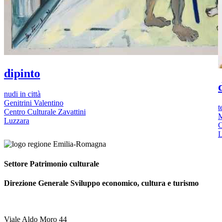
dipinto
nudi in città
Genitrini Valentino
t
Centro Culturale Zavattini
M
Luzzara
C
L
Settore Patrimonio culturale
Direzione Generale Sviluppo economico, cultura e turismo
Viale Aldo Moro 44