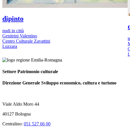
dipinto
nudi in città
Genitrini Valentino
t
Centro Culturale Zavattini
M
Luzzara
C
L
Settore Patrimonio culturale
Direzione Generale Sviluppo economico, cultura e turismo
Viale Aldo Moro 44
40127 Bologna
Centralino:
051 527 66 00