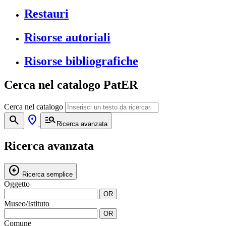
Restauri
Risorse autoriali
Risorse bibliografiche
Cerca nel catalogo PatER
Cerca nel catalogo
search
location_on
manage_search
Ricerca avanzata
Ricerca avanzata
arrow_circle_left
Ricerca semplice
Oggetto
OR
Museo/Istituto
OR
Comune