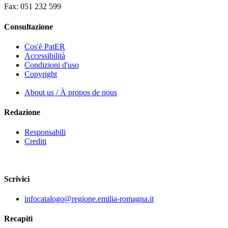
Fax: 051 232 599
Consultazione
Cos'è PatER
Accessibilità
Condizioni d'uso
Copyright
About us / À propos de nous
Redazione
Responsabili
Crediti
Scrivici
infocatalogo@regione.emilia-romagna.it
Recapiti