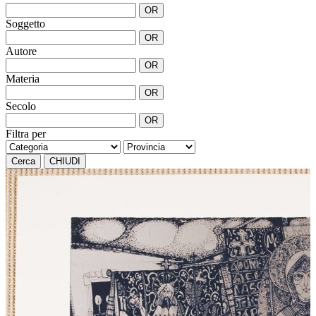
OR
Soggetto
OR
Autore
OR
Materia
OR
Secolo
OR
Filtra per
Cerca
CHIUDI