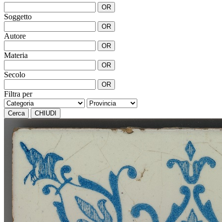
OR
Soggetto
OR
Autore
OR
Materia
OR
Secolo
OR
Filtra per
Cerca
CHIUDI