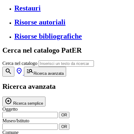
Restauri
Risorse autoriali
Risorse bibliografiche
Cerca nel catalogo PatER
Cerca nel catalogo
search
location_on
manage_search
Ricerca avanzata
Ricerca avanzata
arrow_circle_left
Ricerca semplice
Oggetto
OR
Museo/Istituto
OR
Comune