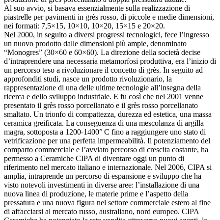
Al suo avvio, si basava essenzialmente sulla realizzazione di
piastrelle per pavimenti in grès rosso, di piccole e medie dimensioni,
nei formati: 7,5×15, 10×10, 10×20, 15×15 e 20×20.
Nel 2000, in seguito a diversi progressi tecnologici, fece l’ingresso
un nuovo prodotto dalle dimensioni più ampie, denominato
“Monogres” (30×60 e 60×60). La direzione della società decise
d’intraprendere una necessaria metamorfosi produttiva, era l’inizio di
un percorso teso a rivoluzionare il concetto di grès. In seguito ad
approfonditi studi, nasce un prodotto rivoluzionario, la
rappresentazione di una delle ultime tecnologie all’insegna della
ricerca e dello sviluppo industriale. E fu così che nel 2001 venne
presentato il grès rosso porcellanato e il grès rosso porcellanato
smaltato. Un trionfo di compattezza, durezza ed estetica, una massa
ceramica greificata. La conseguenza di una mescolanza di argilla
magra, sottoposta a 1200-1400° C fino a raggiungere uno stato di
vetrificazione per una perfetta impermeabilità. Il potenziamento del
comparto commerciale e l’avviato percorso di crescita costante, ha
permesso a Ceramiche CIPA di diventare oggi un punto di
riferimento nel mercato italiano e internazionale. Nel 2006, CIPA si
amplia, intraprende un percorso di espansione e sviluppo che ha
visto notevoli investimenti in diverse aree: l’installazione di una
nuova linea di produzione, le materie prime e l’aspetto della
pressatura e una nuova figura nel settore commerciale estero al fine
di affacciarsi al mercato russo, australiano, nord europeo. CIPA