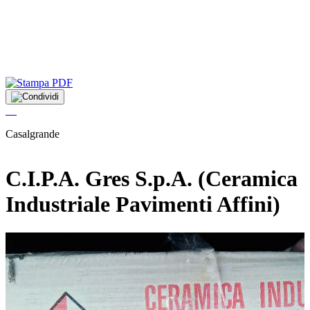
"
m
d
B
3
p
Casalgrande
C.I.P.A. Gres S.p.A. (Ceramica
Industriale Pavimenti Affini)