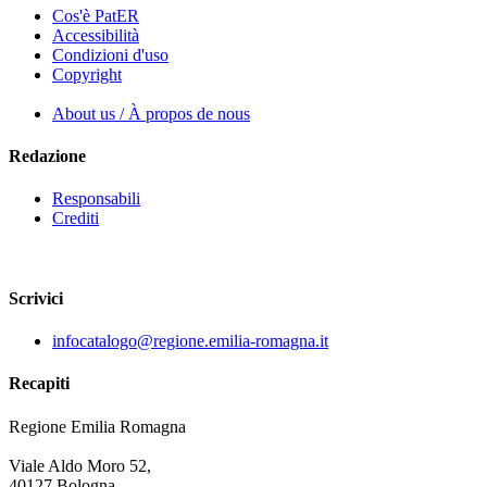
Cos'è PatER
Accessibilità
Condizioni d'uso
Copyright
About us / À propos de nous
Redazione
Responsabili
Crediti
Scrivici
infocatalogo@regione.emilia-romagna.it
Recapiti
Regione Emilia Romagna
Viale Aldo Moro 52,
40127 Bologna