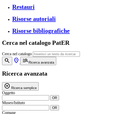
Restauri
Risorse autoriali
Risorse bibliografiche
Cerca nel catalogo PatER
Cerca nel catalogo
search
location_on
manage_search
Ricerca avanzata
Ricerca avanzata
arrow_circle_left
Ricerca semplice
Oggetto
OR
Museo/Istituto
OR
Comune