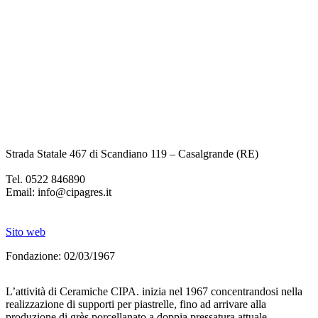
"
m
d
B
3
p
Strada Statale 467 di Scandiano 119 – Casalgrande (RE)
Tel.
0522 846890
Email:
info@cipagres.it
Sito web
Fondazione:
02/03/1967
L’attività di Ceramiche CIPA. inizia nel 1967 concentrandosi nella
realizzazione di supporti per piastrelle, fino ad arrivare alla
produzione di grès porcellanato a doppia pressatura attuale.