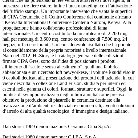
Ceramiche ha potenziato la rete vendita attraverso nuovi agenti, la
presenza a tre fiere estere, infine l’area marketing, con l’attivazione
dell’ufficio stampa. Un importante intervento che vanta le superfici
di CIPA Ceramiche è il Centro Conferenze del continente africano
“Kenyatta International Conference Center a Nairobi, Kenya. Alla
progettazione hanno collaborato professionisti di fama
internazionale. Un centro costituito da un anfiteatro di 2.200 mq,
hall per meeting di 3.600 mq, centro conferenze di 7.500 mq, 24
negozi, uffici e ristoranti. Un considerevole risultato che ha portato
al consolidamento della propria notorietà a livello internazionale.
Nato nel 2012, Hi-Story, è il catalogo generale delle collezioni
firmate CIPA Gres, sorto dall’idea di posizionare i prodotti
all’interno di “scatole senza allestimento”, quali una fabbrica
abbandonata e un ricercato loft newyorkese, il volume è suddiviso in
9 capitoli dedicati alla presentazione dei prodotti dell’azienda, in cui
viene descritta la collezione Land Fusion, studiata per interni ed
esterni nella gamma di colori, formati, strutture e superfici. Oggi, la
politica di sviluppo realizzata negli ultimi anni ha come preciso
obiettivo la produzione di piastrelle in ceramica destinate alla
realizzazione d’ambienti residenziali e commerciali, aventi soluzioni
d’arredo di alta qualità tecnologica, d’immagine e design italiano.
Dati storici
1969 denominazione: Ceramica Cipa S.p.A.
Dati storici
1980 denominazione: C.I.P.A. S.p.A.