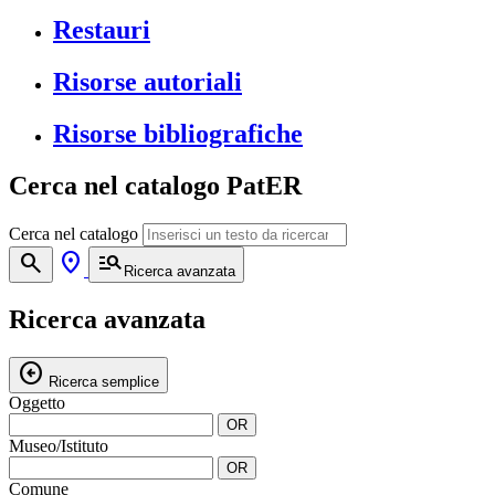
Restauri
Risorse autoriali
Risorse bibliografiche
Cerca nel catalogo PatER
Cerca nel catalogo
search
location_on
manage_search
Ricerca avanzata
Ricerca avanzata
arrow_circle_left
Ricerca semplice
Oggetto
OR
Museo/Istituto
OR
Comune