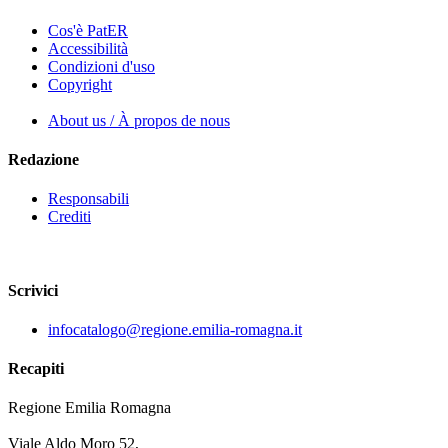
Cos'è PatER
Accessibilità
Condizioni d'uso
Copyright
About us / À propos de nous
Redazione
Responsabili
Crediti
Scrivici
infocatalogo@regione.emilia-romagna.it
Recapiti
Regione Emilia Romagna
Viale Aldo Moro 52,